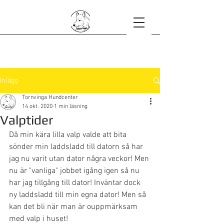
Inlägg
Tornvinga Hundcenter
14 okt. 2020
1 min läsning
Valptider
Då min kära lilla valp valde att bita 
sönder min laddsladd till datorn så har 
jag nu varit utan dator några veckor! Men 
nu är "vanliga" jobbet igång igen så nu 
har jag tillgång till dator! Inväntar dock 
ny laddsladd till min egna dator! Men så 
kan det bli när man är ouppmärksam 
med valp i huset! 